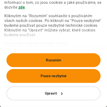
Chyba nastala na naší straně a už ji opravujeme.
informací o tom, co jsou cookies a jaké používáme, se
Zkuste prosím znovu načíst požadovanou stránku.
dozvíte
zde
.
Kliknutím na "Rozumím" souhlasíte s používáním
všech našich cookies. Po kliknutí na "Pouze nezbytné"
Obnovit stránku
Úvodní strana
budeme používat pouze nezbytné technické cookies.
Kliknutím na "Upravit" můžete vybrat, které cookies
budeme používat.
Svou volbu můžete kdykoliv změnit.
Rozumím
Pouze nezbytné
Upravit