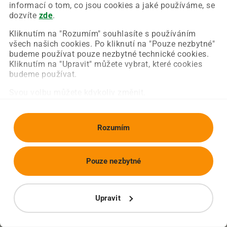
Chyba nastala na naší straně a už ji opravujeme.
informací o tom, co jsou cookies a jaké používáme, se
Zkuste prosím znovu načíst požadovanou stránku.
dozvíte
zde
.
Kliknutím na "Rozumím" souhlasíte s používáním
všech našich cookies. Po kliknutí na "Pouze nezbytné"
Obnovit stránku
Úvodní strana
budeme používat pouze nezbytné technické cookies.
Kliknutím na "Upravit" můžete vybrat, které cookies
budeme používat.
Svou volbu můžete kdykoliv změnit.
Rozumím
Pouze nezbytné
Upravit