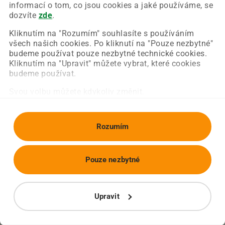
Chyba nastala na naší straně a už ji opravujeme.
informací o tom, co jsou cookies a jaké používáme, se
Zkuste prosím znovu načíst požadovanou stránku.
dozvíte
zde
.
Kliknutím na "Rozumím" souhlasíte s používáním
všech našich cookies. Po kliknutí na "Pouze nezbytné"
Obnovit stránku
Úvodní strana
budeme používat pouze nezbytné technické cookies.
Kliknutím na "Upravit" můžete vybrat, které cookies
budeme používat.
Svou volbu můžete kdykoliv změnit.
Rozumím
Pouze nezbytné
Upravit