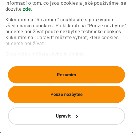
Chyba nastala na naší straně a už ji opravujeme.
informací o tom, co jsou cookies a jaké používáme, se
Zkuste prosím znovu načíst požadovanou stránku.
dozvíte
zde
.
Kliknutím na "Rozumím" souhlasíte s používáním
všech našich cookies. Po kliknutí na "Pouze nezbytné"
Obnovit stránku
Úvodní strana
budeme používat pouze nezbytné technické cookies.
Kliknutím na "Upravit" můžete vybrat, které cookies
budeme používat.
Svou volbu můžete kdykoliv změnit.
Rozumím
Pouze nezbytné
Upravit