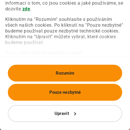
Chyba nastala na naší straně a už ji opravujeme.
informací o tom, co jsou cookies a jaké používáme, se
Zkuste prosím znovu načíst požadovanou stránku.
dozvíte
zde
.
Kliknutím na "Rozumím" souhlasíte s používáním
všech našich cookies. Po kliknutí na "Pouze nezbytné"
Obnovit stránku
Úvodní strana
budeme používat pouze nezbytné technické cookies.
Kliknutím na "Upravit" můžete vybrat, které cookies
budeme používat.
Svou volbu můžete kdykoliv změnit.
Rozumím
Pouze nezbytné
Upravit