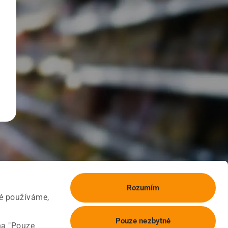
Rozumím
ké používáme,
Pouze nezbytné
na "Pouze