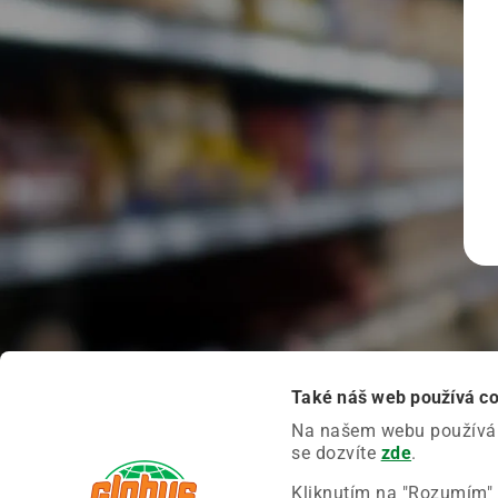
Také náš web používá c
Na našem webu používáme
se dozvíte
zde
.
Kliknutím na "Rozumím" 