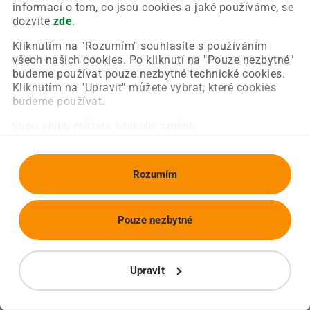
Chyba nastala na naší straně a už ji opravujeme.
informací o tom, co jsou cookies a jaké používáme, se
Zkuste prosím znovu načíst požadovanou stránku.
dozvíte
zde
.
Kliknutím na "Rozumím" souhlasíte s používáním
všech našich cookies. Po kliknutí na "Pouze nezbytné"
Obnovit stránku
Úvodní strana
budeme používat pouze nezbytné technické cookies.
Kliknutím na "Upravit" můžete vybrat, které cookies
budeme používat.
Svou volbu můžete kdykoliv změnit.
Rozumím
Pouze nezbytné
Upravit