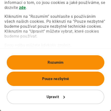
Chyba nastala na naší straně a už ji opravujeme.
informací o tom, co jsou cookies a jaké používáme, se
Zkuste prosím znovu načíst požadovanou stránku.
dozvíte
zde
.
Kliknutím na "Rozumím" souhlasíte s používáním
všech našich cookies. Po kliknutí na "Pouze nezbytné"
Obnovit stránku
Úvodní strana
budeme používat pouze nezbytné technické cookies.
Kliknutím na "Upravit" můžete vybrat, které cookies
budeme používat.
Svou volbu můžete kdykoliv změnit.
Rozumím
Pouze nezbytné
Upravit