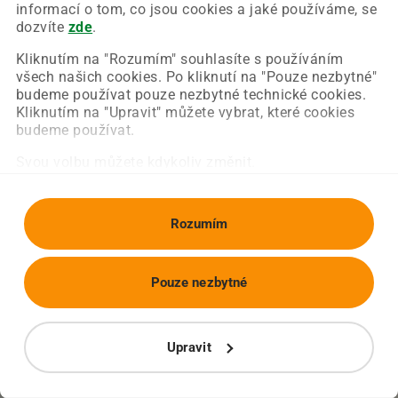
Chyba nastala na naší straně a už ji opravujeme.
informací o tom, co jsou cookies a jaké používáme, se
Zkuste prosím znovu načíst požadovanou stránku.
dozvíte
zde
.
Kliknutím na "Rozumím" souhlasíte s používáním
všech našich cookies. Po kliknutí na "Pouze nezbytné"
Obnovit stránku
Úvodní strana
budeme používat pouze nezbytné technické cookies.
Kliknutím na "Upravit" můžete vybrat, které cookies
budeme používat.
Svou volbu můžete kdykoliv změnit.
Rozumím
Pouze nezbytné
Upravit