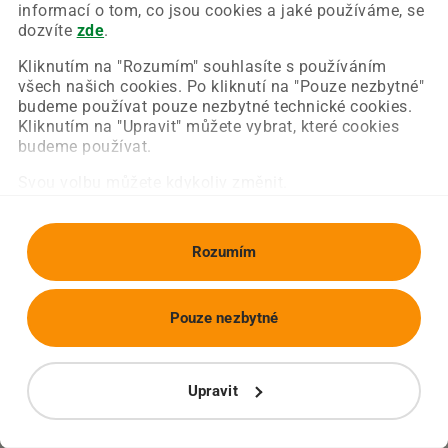
Chyba nastala na naší straně a už ji opravujeme.
informací o tom, co jsou cookies a jaké používáme, se
Zkuste prosím znovu načíst požadovanou stránku.
dozvíte
zde
.
Kliknutím na "Rozumím" souhlasíte s používáním
všech našich cookies. Po kliknutí na "Pouze nezbytné"
Obnovit stránku
Úvodní strana
budeme používat pouze nezbytné technické cookies.
Kliknutím na "Upravit" můžete vybrat, které cookies
budeme používat.
Svou volbu můžete kdykoliv změnit.
Rozumím
Pouze nezbytné
Upravit