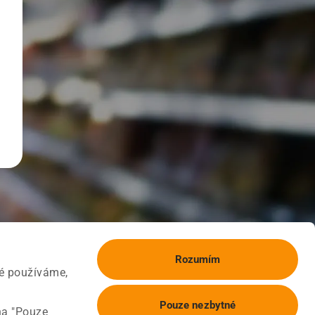
Rozumím
ké používáme,
Pouze nezbytné
na "Pouze