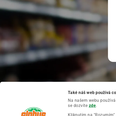
Také náš web používá c
Na našem webu používáme
se dozvíte
zde
.
Kliknutím na "Rozumím" 