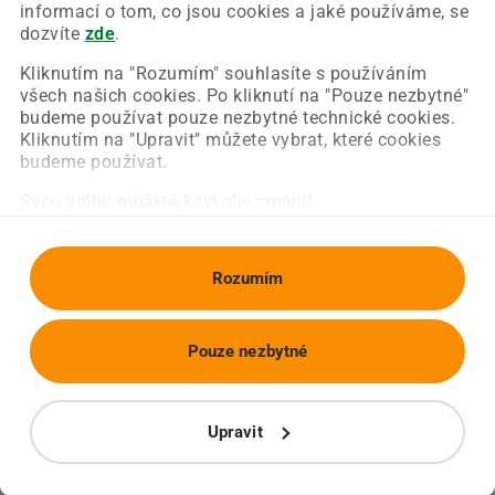
Chyba nastala na naší straně a už ji opravujeme.
informací o tom, co jsou cookies a jaké používáme, se
Zkuste prosím znovu načíst požadovanou stránku.
dozvíte
zde
.
Kliknutím na "Rozumím" souhlasíte s používáním
všech našich cookies. Po kliknutí na "Pouze nezbytné"
Obnovit stránku
Úvodní strana
budeme používat pouze nezbytné technické cookies.
Kliknutím na "Upravit" můžete vybrat, které cookies
budeme používat.
Svou volbu můžete kdykoliv změnit.
Rozumím
Pouze nezbytné
Upravit