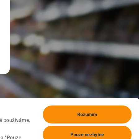
Rozumím
ké používáme,
Pouze nezbytné
na "Pouze