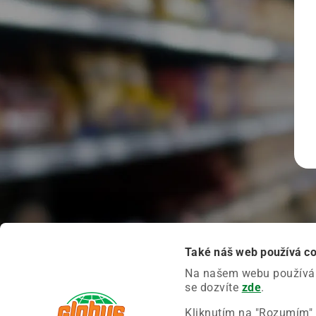
Také náš web používá c
Na našem webu používáme
se dozvíte
zde
.
Kliknutím na "Rozumím" 