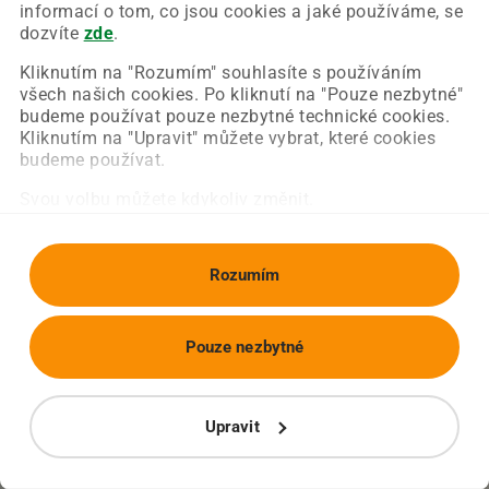
Chyba nastala na naší straně a už ji opravujeme.
informací o tom, co jsou cookies a jaké používáme, se
Zkuste prosím znovu načíst požadovanou stránku.
dozvíte
zde
.
Kliknutím na "Rozumím" souhlasíte s používáním
všech našich cookies. Po kliknutí na "Pouze nezbytné"
Obnovit stránku
Úvodní strana
budeme používat pouze nezbytné technické cookies.
Kliknutím na "Upravit" můžete vybrat, které cookies
budeme používat.
Svou volbu můžete kdykoliv změnit.
Rozumím
Pouze nezbytné
Upravit