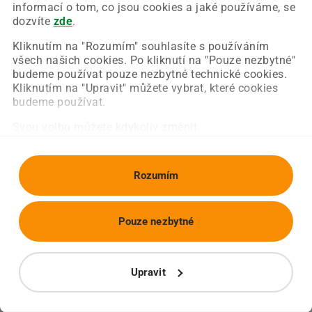
Chyba nastala na naší straně a už ji opravujeme.
informací o tom, co jsou cookies a jaké používáme, se
Zkuste prosím znovu načíst požadovanou stránku.
dozvíte
zde
.
Kliknutím na "Rozumím" souhlasíte s používáním
všech našich cookies. Po kliknutí na "Pouze nezbytné"
Obnovit stránku
Úvodní strana
budeme používat pouze nezbytné technické cookies.
Kliknutím na "Upravit" můžete vybrat, které cookies
budeme používat.
Svou volbu můžete kdykoliv změnit.
Rozumím
Pouze nezbytné
Upravit