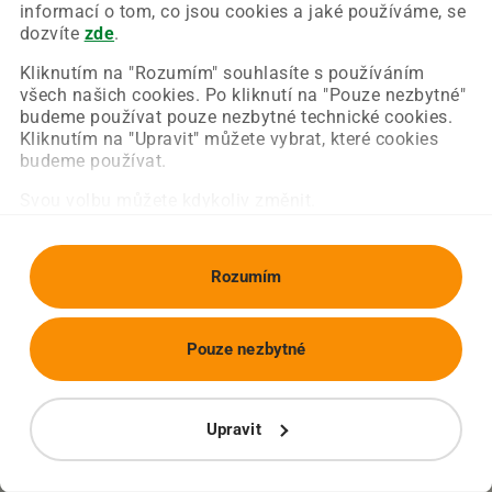
Chyba nastala na naší straně a už ji opravujeme.
informací o tom, co jsou cookies a jaké používáme, se
Zkuste prosím znovu načíst požadovanou stránku.
dozvíte
zde
.
Kliknutím na "Rozumím" souhlasíte s používáním
všech našich cookies. Po kliknutí na "Pouze nezbytné"
Obnovit stránku
Úvodní strana
budeme používat pouze nezbytné technické cookies.
Kliknutím na "Upravit" můžete vybrat, které cookies
budeme používat.
Svou volbu můžete kdykoliv změnit.
Rozumím
Pouze nezbytné
Upravit