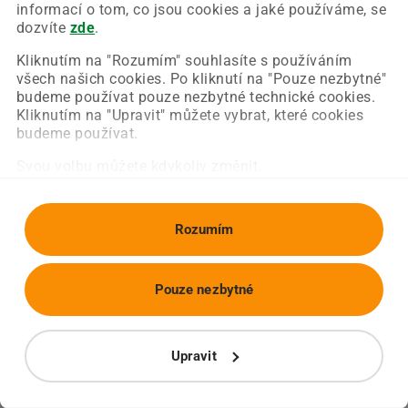
Chyba nastala na naší straně a už ji opravujeme.
informací o tom, co jsou cookies a jaké používáme, se
Zkuste prosím znovu načíst požadovanou stránku.
dozvíte
zde
.
Kliknutím na "Rozumím" souhlasíte s používáním
všech našich cookies. Po kliknutí na "Pouze nezbytné"
Obnovit stránku
Úvodní strana
budeme používat pouze nezbytné technické cookies.
Kliknutím na "Upravit" můžete vybrat, které cookies
budeme používat.
Svou volbu můžete kdykoliv změnit.
Rozumím
Pouze nezbytné
Upravit