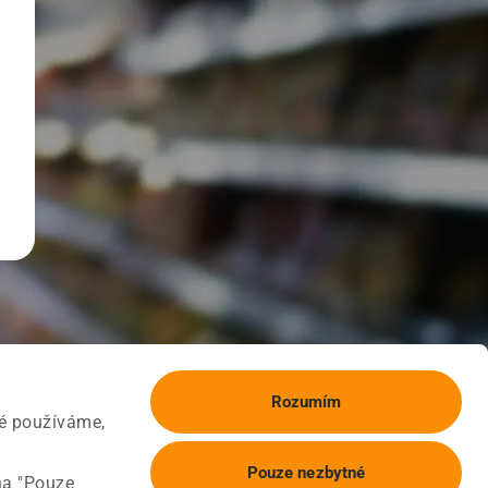
Rozumím
ké používáme,
Pouze nezbytné
na "Pouze