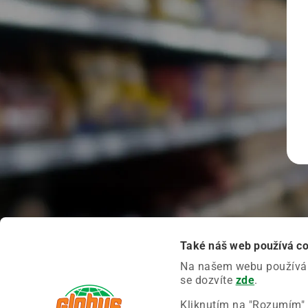
Také náš web používá c
Na našem webu používáme
se dozvíte
zde
.
Kliknutím na "Rozumím" 