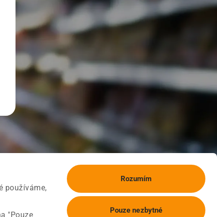
Rozumím
ké používáme,
Pouze nezbytné
na "Pouze