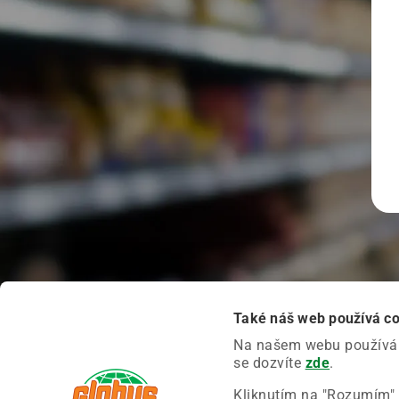
Také náš web používá c
Na našem webu používáme
se dozvíte
zde
.
Kliknutím na "Rozumím" 