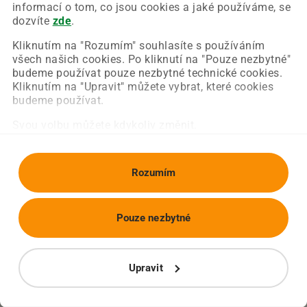
Chyba nastala na naší straně a už ji opravujeme.
informací o tom, co jsou cookies a jaké používáme, se
Zkuste prosím znovu načíst požadovanou stránku.
dozvíte
zde
.
Kliknutím na "Rozumím" souhlasíte s používáním
všech našich cookies. Po kliknutí na "Pouze nezbytné"
Obnovit stránku
Úvodní strana
budeme používat pouze nezbytné technické cookies.
Kliknutím na "Upravit" můžete vybrat, které cookies
budeme používat.
Svou volbu můžete kdykoliv změnit.
Rozumím
Pouze nezbytné
Upravit