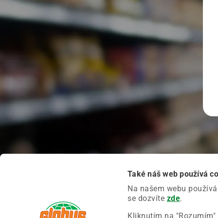
Také náš web používá c
Na našem webu používáme
se dozvíte
zde
.
Kliknutím na "Rozumím" 