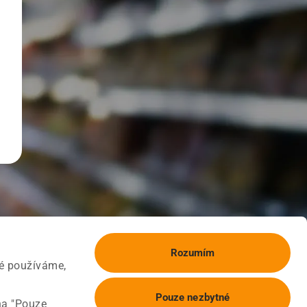
Rozumím
ké používáme,
Pouze nezbytné
na "Pouze