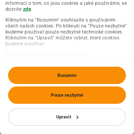
Chyba nastala na naší straně a už ji opravujeme.
informací o tom, co jsou cookies a jaké používáme, se
Zkuste prosím znovu načíst požadovanou stránku.
dozvíte
zde
.
Kliknutím na "Rozumím" souhlasíte s používáním
všech našich cookies. Po kliknutí na "Pouze nezbytné"
Obnovit stránku
Úvodní strana
budeme používat pouze nezbytné technické cookies.
Kliknutím na "Upravit" můžete vybrat, které cookies
budeme používat.
Svou volbu můžete kdykoliv změnit.
Rozumím
Pouze nezbytné
Upravit