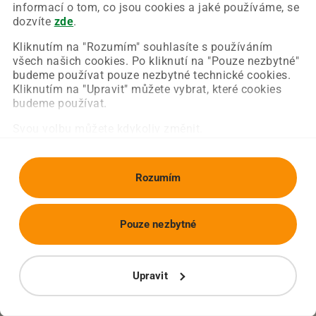
Chyba nastala na naší straně a už ji opravujeme.
informací o tom, co jsou cookies a jaké používáme, se
Zkuste prosím znovu načíst požadovanou stránku.
dozvíte
zde
.
Kliknutím na "Rozumím" souhlasíte s používáním
všech našich cookies. Po kliknutí na "Pouze nezbytné"
Obnovit stránku
Úvodní strana
budeme používat pouze nezbytné technické cookies.
Kliknutím na "Upravit" můžete vybrat, které cookies
budeme používat.
Svou volbu můžete kdykoliv změnit.
Rozumím
Pouze nezbytné
Upravit