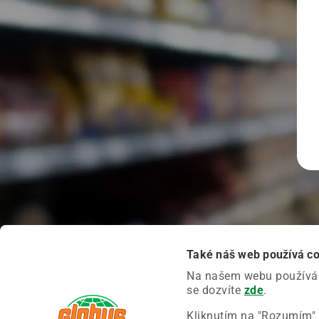
Také náš web používá c
Na našem webu používáme
se dozvíte
zde
.
Kliknutím na "Rozumím" 