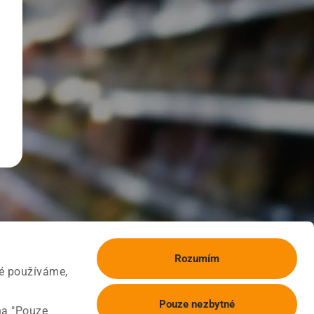
Rozumím
ké používáme,
Pouze nezbytné
na "Pouze