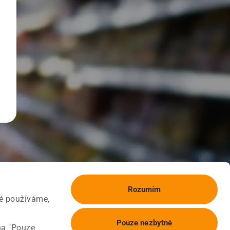
Rozumím
ké používáme,
Pouze nezbytné
na "Pouze