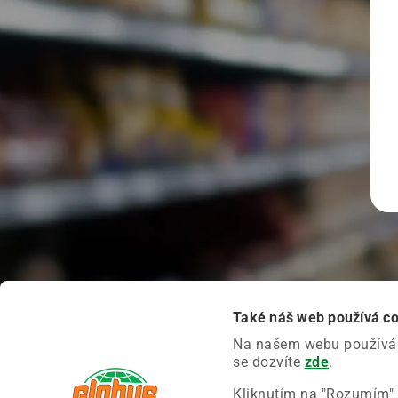
Také náš web používá c
Na našem webu používáme
se dozvíte
zde
.
Kliknutím na "Rozumím" 