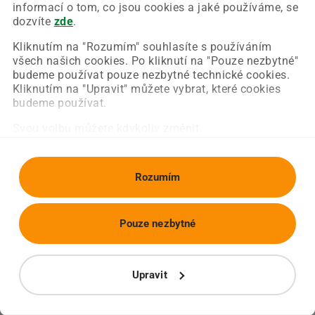
Chyba nastala na naší straně a už ji opravujeme.
informací o tom, co jsou cookies a jaké používáme, se
Zkuste prosím znovu načíst požadovanou stránku.
dozvíte
zde
.
Kliknutím na "Rozumím" souhlasíte s používáním
všech našich cookies. Po kliknutí na "Pouze nezbytné"
Obnovit stránku
Úvodní strana
budeme používat pouze nezbytné technické cookies.
Kliknutím na "Upravit" můžete vybrat, které cookies
budeme používat.
Svou volbu můžete kdykoliv změnit.
Rozumím
Pouze nezbytné
Upravit