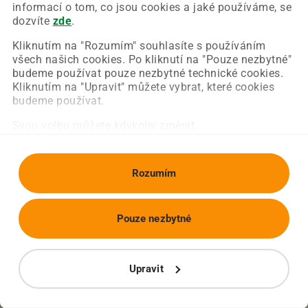
Chyba nastala na naší straně a už ji opravujeme.
informací o tom, co jsou cookies a jaké používáme, se
Zkuste prosím znovu načíst požadovanou stránku.
dozvíte
zde
.
Kliknutím na "Rozumím" souhlasíte s používáním
všech našich cookies. Po kliknutí na "Pouze nezbytné"
Obnovit stránku
Úvodní strana
budeme používat pouze nezbytné technické cookies.
Kliknutím na "Upravit" můžete vybrat, které cookies
budeme používat.
Svou volbu můžete kdykoliv změnit.
Rozumím
Pouze nezbytné
Upravit