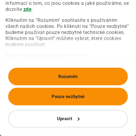
Chyba nastala na naší straně a už ji opravujeme.
informací o tom, co jsou cookies a jaké používáme, se
Zkuste prosím znovu načíst požadovanou stránku.
dozvíte
zde
.
Kliknutím na "Rozumím" souhlasíte s používáním
všech našich cookies. Po kliknutí na "Pouze nezbytné"
Obnovit stránku
Úvodní strana
budeme používat pouze nezbytné technické cookies.
Kliknutím na "Upravit" můžete vybrat, které cookies
budeme používat.
Svou volbu můžete kdykoliv změnit.
Rozumím
Pouze nezbytné
Upravit