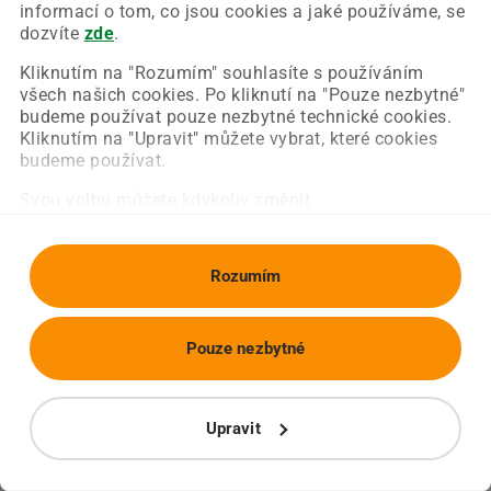
Chyba nastala na naší straně a už ji opravujeme.
informací o tom, co jsou cookies a jaké používáme, se
Zkuste prosím znovu načíst požadovanou stránku.
dozvíte
zde
.
Kliknutím na "Rozumím" souhlasíte s používáním
všech našich cookies. Po kliknutí na "Pouze nezbytné"
Obnovit stránku
Úvodní strana
budeme používat pouze nezbytné technické cookies.
Kliknutím na "Upravit" můžete vybrat, které cookies
budeme používat.
Svou volbu můžete kdykoliv změnit.
Rozumím
Pouze nezbytné
Upravit