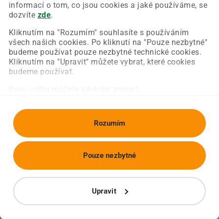
Chyba nastala na naší straně a už ji opravujeme.
informací o tom, co jsou cookies a jaké používáme, se
Zkuste prosím znovu načíst požadovanou stránku.
dozvíte
zde
.
Kliknutím na "Rozumím" souhlasíte s používáním
všech našich cookies. Po kliknutí na "Pouze nezbytné"
Obnovit stránku
Úvodní strana
budeme používat pouze nezbytné technické cookies.
Kliknutím na "Upravit" můžete vybrat, které cookies
budeme používat.
Svou volbu můžete kdykoliv změnit.
Rozumím
Pouze nezbytné
Upravit