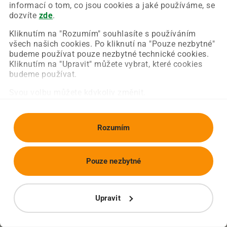
Chyba nastala na naší straně a už ji opravujeme.
informací o tom, co jsou cookies a jaké používáme, se
Zkuste prosím znovu načíst požadovanou stránku.
dozvíte
zde
.
Kliknutím na "Rozumím" souhlasíte s používáním
všech našich cookies. Po kliknutí na "Pouze nezbytné"
Obnovit stránku
Úvodní strana
budeme používat pouze nezbytné technické cookies.
Kliknutím na "Upravit" můžete vybrat, které cookies
budeme používat.
Svou volbu můžete kdykoliv změnit.
Rozumím
Pouze nezbytné
Upravit