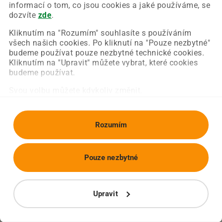
Chyba nastala na naší straně a už ji opravujeme.
informací o tom, co jsou cookies a jaké používáme, se
Zkuste prosím znovu načíst požadovanou stránku.
dozvíte
zde
.
Kliknutím na "Rozumím" souhlasíte s používáním
všech našich cookies. Po kliknutí na "Pouze nezbytné"
Obnovit stránku
Úvodní strana
budeme používat pouze nezbytné technické cookies.
Kliknutím na "Upravit" můžete vybrat, které cookies
budeme používat.
Svou volbu můžete kdykoliv změnit.
Rozumím
Pouze nezbytné
Upravit