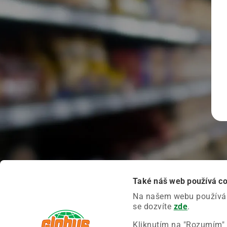
Také náš web používá c
Na našem webu používáme
se dozvíte
zde
.
Kliknutím na "Rozumím" 