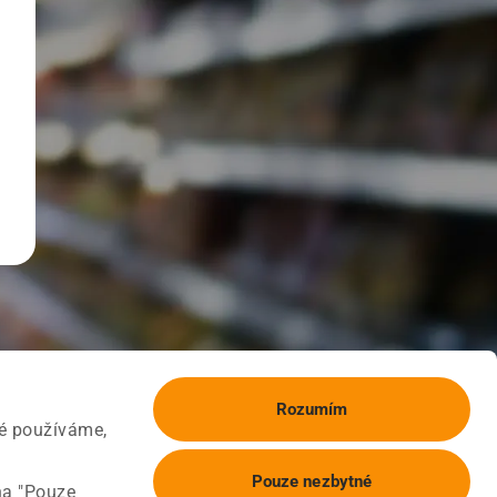
Rozumím
ké používáme,
Pouze nezbytné
na "Pouze