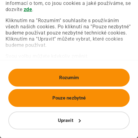
Chyba nastala na naší straně a už ji opravujeme.
informací o tom, co jsou cookies a jaké používáme, se
Zkuste prosím znovu načíst požadovanou stránku.
dozvíte
zde
.
Kliknutím na "Rozumím" souhlasíte s používáním
všech našich cookies. Po kliknutí na "Pouze nezbytné"
Obnovit stránku
Úvodní strana
budeme používat pouze nezbytné technické cookies.
Kliknutím na "Upravit" můžete vybrat, které cookies
budeme používat.
Svou volbu můžete kdykoliv změnit.
Rozumím
Pouze nezbytné
Upravit