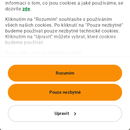
Chyba nastala na naší straně a už ji opravujeme.
informací o tom, co jsou cookies a jaké používáme, se
Zkuste prosím znovu načíst požadovanou stránku.
dozvíte
zde
.
Kliknutím na "Rozumím" souhlasíte s používáním
všech našich cookies. Po kliknutí na "Pouze nezbytné"
Obnovit stránku
Úvodní strana
budeme používat pouze nezbytné technické cookies.
Kliknutím na "Upravit" můžete vybrat, které cookies
budeme používat.
Svou volbu můžete kdykoliv změnit.
Rozumím
Pouze nezbytné
Upravit