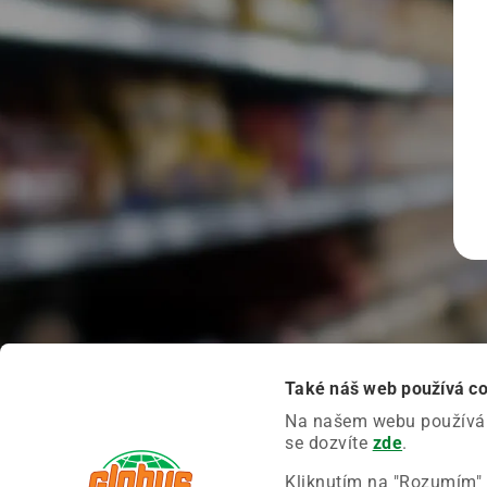
Také náš web používá c
Na našem webu používáme
se dozvíte
zde
.
Kliknutím na "Rozumím" 