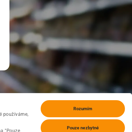
Rozumím
ké používáme,
Pouze nezbytné
na "Pouze