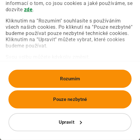
Chyba nastala na naší straně a už ji opravujeme.
informací o tom, co jsou cookies a jaké používáme, se
Zkuste prosím znovu načíst požadovanou stránku.
dozvíte
zde
.
Kliknutím na "Rozumím" souhlasíte s používáním
všech našich cookies. Po kliknutí na "Pouze nezbytné"
Obnovit stránku
Úvodní strana
budeme používat pouze nezbytné technické cookies.
Kliknutím na "Upravit" můžete vybrat, které cookies
budeme používat.
Svou volbu můžete kdykoliv změnit.
Rozumím
Pouze nezbytné
Upravit