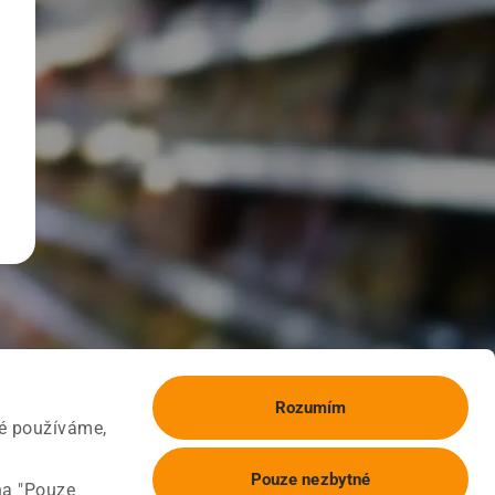
Rozumím
ké používáme,
Pouze nezbytné
na "Pouze