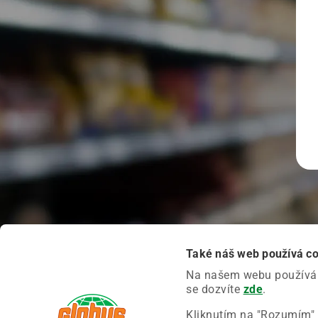
Také náš web používá c
Na našem webu používáme
se dozvíte
zde
.
Kliknutím na "Rozumím" 