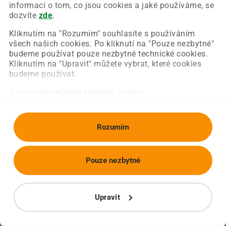
Chyba nastala na naší straně a už ji opravujeme.
informací o tom, co jsou cookies a jaké používáme, se
Zkuste prosím znovu načíst požadovanou stránku.
dozvíte
zde
.
Kliknutím na "Rozumím" souhlasíte s používáním
všech našich cookies. Po kliknutí na "Pouze nezbytné"
Obnovit stránku
Úvodní strana
budeme používat pouze nezbytné technické cookies.
Kliknutím na "Upravit" můžete vybrat, které cookies
budeme používat.
Svou volbu můžete kdykoliv změnit.
Rozumím
Pouze nezbytné
Upravit