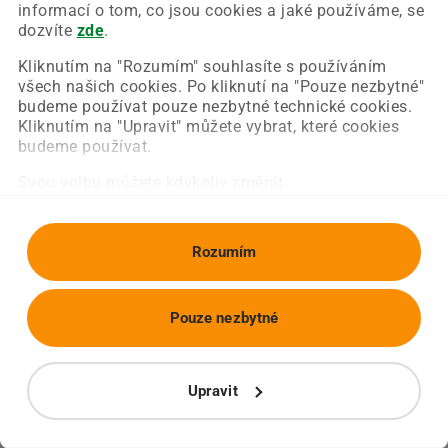
Chyba nastala na naší straně a už ji opravujeme.
informací o tom, co jsou cookies a jaké používáme, se
Zkuste prosím znovu načíst požadovanou stránku.
dozvíte
zde
.
Kliknutím na "Rozumím" souhlasíte s používáním
všech našich cookies. Po kliknutí na "Pouze nezbytné"
Obnovit stránku
Úvodní strana
budeme používat pouze nezbytné technické cookies.
Kliknutím na "Upravit" můžete vybrat, které cookies
budeme používat.
Svou volbu můžete kdykoliv změnit.
Rozumím
Pouze nezbytné
Upravit