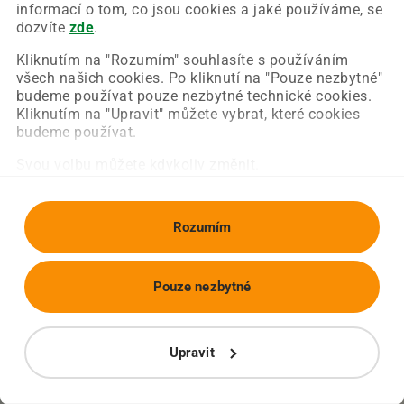
Chyba nastala na naší straně a už ji opravujeme.
informací o tom, co jsou cookies a jaké používáme, se
Zkuste prosím znovu načíst požadovanou stránku.
dozvíte
zde
.
Kliknutím na "Rozumím" souhlasíte s používáním
všech našich cookies. Po kliknutí na "Pouze nezbytné"
Obnovit stránku
Úvodní strana
budeme používat pouze nezbytné technické cookies.
Kliknutím na "Upravit" můžete vybrat, které cookies
budeme používat.
Svou volbu můžete kdykoliv změnit.
Rozumím
Pouze nezbytné
Upravit