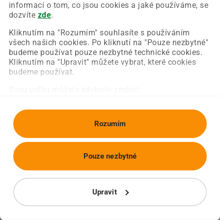
Chyba nastala na naší straně a už ji opravujeme.
informací o tom, co jsou cookies a jaké používáme, se
Zkuste prosím znovu načíst požadovanou stránku.
dozvíte
zde
.
Kliknutím na "Rozumím" souhlasíte s používáním
všech našich cookies. Po kliknutí na "Pouze nezbytné"
Obnovit stránku
Úvodní strana
budeme používat pouze nezbytné technické cookies.
Kliknutím na "Upravit" můžete vybrat, které cookies
budeme používat.
Svou volbu můžete kdykoliv změnit.
Rozumím
Pouze nezbytné
Upravit