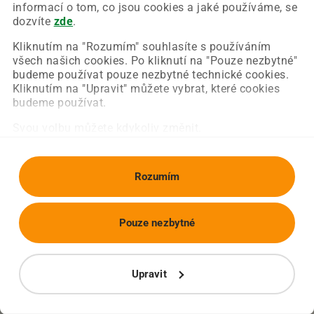
Chyba nastala na naší straně a už ji opravujeme.
informací o tom, co jsou cookies a jaké používáme, se
Zkuste prosím znovu načíst požadovanou stránku.
dozvíte
zde
.
Kliknutím na "Rozumím" souhlasíte s používáním
všech našich cookies. Po kliknutí na "Pouze nezbytné"
Obnovit stránku
Úvodní strana
budeme používat pouze nezbytné technické cookies.
Kliknutím na "Upravit" můžete vybrat, které cookies
budeme používat.
Svou volbu můžete kdykoliv změnit.
Rozumím
Pouze nezbytné
Upravit