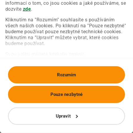
Chyba nastala na naší straně a už ji opravujeme.
informací o tom, co jsou cookies a jaké používáme, se
Zkuste prosím znovu načíst požadovanou stránku.
dozvíte
zde
.
Kliknutím na "Rozumím" souhlasíte s používáním
všech našich cookies. Po kliknutí na "Pouze nezbytné"
Obnovit stránku
Úvodní strana
budeme používat pouze nezbytné technické cookies.
Kliknutím na "Upravit" můžete vybrat, které cookies
budeme používat.
Svou volbu můžete kdykoliv změnit.
Rozumím
Pouze nezbytné
Upravit