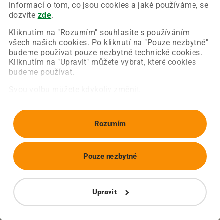
Chyba nastala na naší straně a už ji opravujeme.
informací o tom, co jsou cookies a jaké používáme, se
Zkuste prosím znovu načíst požadovanou stránku.
dozvíte
zde
.
Kliknutím na "Rozumím" souhlasíte s používáním
všech našich cookies. Po kliknutí na "Pouze nezbytné"
Obnovit stránku
Úvodní strana
budeme používat pouze nezbytné technické cookies.
Kliknutím na "Upravit" můžete vybrat, které cookies
budeme používat.
Svou volbu můžete kdykoliv změnit.
Rozumím
Pouze nezbytné
Upravit