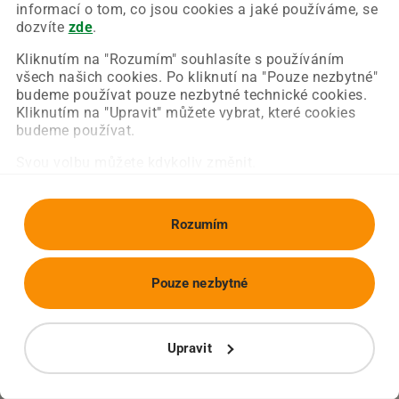
Chyba nastala na naší straně a už ji opravujeme.
informací o tom, co jsou cookies a jaké používáme, se
Zkuste prosím znovu načíst požadovanou stránku.
dozvíte
zde
.
Kliknutím na "Rozumím" souhlasíte s používáním
všech našich cookies. Po kliknutí na "Pouze nezbytné"
Obnovit stránku
Úvodní strana
budeme používat pouze nezbytné technické cookies.
Kliknutím na "Upravit" můžete vybrat, které cookies
budeme používat.
Svou volbu můžete kdykoliv změnit.
Rozumím
Pouze nezbytné
Upravit