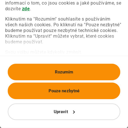
Chyba nastala na naší straně a už ji opravujeme.
informací o tom, co jsou cookies a jaké používáme, se
Zkuste prosím znovu načíst požadovanou stránku.
dozvíte
zde
.
Kliknutím na "Rozumím" souhlasíte s používáním
všech našich cookies. Po kliknutí na "Pouze nezbytné"
Obnovit stránku
Úvodní strana
budeme používat pouze nezbytné technické cookies.
Kliknutím na "Upravit" můžete vybrat, které cookies
budeme používat.
Svou volbu můžete kdykoliv změnit.
Rozumím
Pouze nezbytné
Upravit