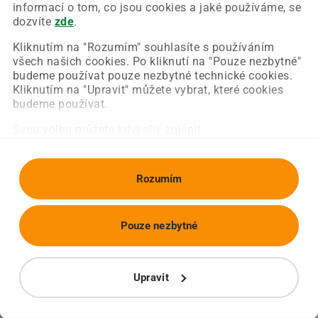
Chyba nastala na naší straně a už ji opravujeme.
informací o tom, co jsou cookies a jaké používáme, se
Zkuste prosím znovu načíst požadovanou stránku.
dozvíte
zde
.
Kliknutím na "Rozumím" souhlasíte s používáním
všech našich cookies. Po kliknutí na "Pouze nezbytné"
Obnovit stránku
Úvodní strana
budeme používat pouze nezbytné technické cookies.
Kliknutím na "Upravit" můžete vybrat, které cookies
budeme používat.
Svou volbu můžete kdykoliv změnit.
Rozumím
Pouze nezbytné
Upravit