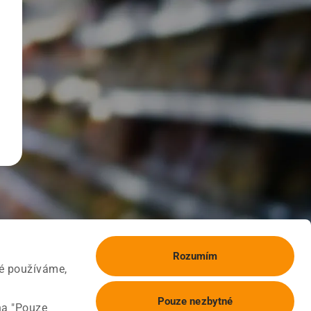
Rozumím
ké používáme,
Pouze nezbytné
na "Pouze