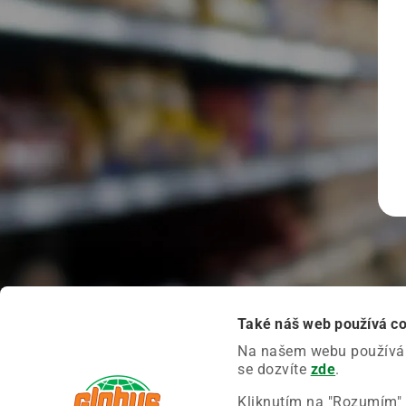
Také náš web používá c
Na našem webu používáme
se dozvíte
zde
.
Kliknutím na "Rozumím" 