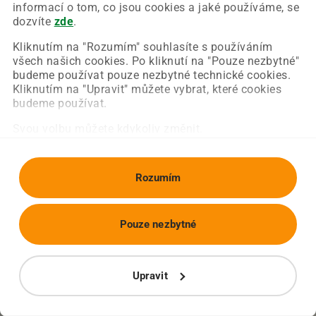
Chyba nastala na naší straně a už ji opravujeme.
informací o tom, co jsou cookies a jaké používáme, se
Zkuste prosím znovu načíst požadovanou stránku.
dozvíte
zde
.
Kliknutím na "Rozumím" souhlasíte s používáním
všech našich cookies. Po kliknutí na "Pouze nezbytné"
Obnovit stránku
Úvodní strana
budeme používat pouze nezbytné technické cookies.
Kliknutím na "Upravit" můžete vybrat, které cookies
budeme používat.
Svou volbu můžete kdykoliv změnit.
Rozumím
Pouze nezbytné
Upravit